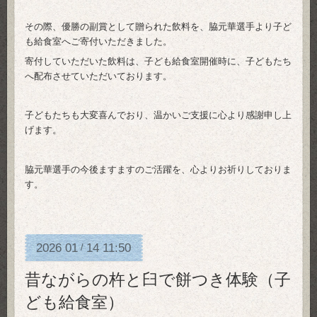
その際、優勝の副賞として贈られた飲料を、脇元華選手より子ど
も給食室へご寄付いただきました。
寄付していただいた飲料は、子ども給食室開催時に、子どもたち
へ配布させていただいております。
子どもたちも大変喜んでおり、温かいご支援に心より感謝申し上
げます。
脇元華選手の今後ますますのご活躍を、心よりお祈りしておりま
す。
2026
01
14
11:50
/
昔ながらの杵と臼で餅つき体験（子
ども給食室）