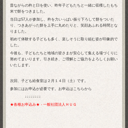
昔ながらの杵と臼を使い、昨年子どもたちと一緒に収穫したもち
米で餅をつきました。
当日は57人が参加し、杵を力いっぱい振り下ろして餅をついた
り、つきあがった餅を上手に丸めたりと、笑顔あふれる時間とな
りました。
初めて体験する子どもも多く、楽しそうに取り組む姿が印象的で
した。
今後も、子どもたちと地域の皆さまが安心して集える場づくりに
努めてまいります。引き続き、ご理解とご協力をよろしくお願い
いたします。
次回、子ども給食室は２月１４日（土）です。
参加にはお申込が必要です。お申込はこちらから
↓↓↓↓↓↓↓↓
★各種お申込み★ - 一般社団法人ＨＵＧ