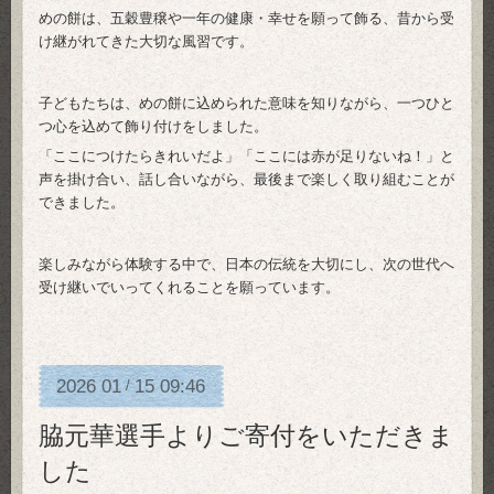
めの餅は、五穀豊穣や一年の健康・幸せを願って飾る、昔から受
け継がれてきた大切な風習です。
子どもたちは、めの餅に込められた意味を知りながら、一つひと
つ心を込めて飾り付けをしました。
「ここにつけたらきれいだよ」「ここには赤が足りないね！」と
声を掛け合い、話し合いながら、最後まで楽しく取り組むことが
できました。
楽しみながら体験する中で、日本の伝統を大切にし、次の世代へ
受け継いでいってくれることを願っています。
2026
01
15
09:46
/
脇元華選手よりご寄付をいただきま
した