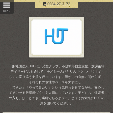
0984-27-3172
一般社団法人HUGは、児童クラブ、不登校等自立支援、放課後等
デイサービスを通して、子ども一人ひとりの「今」と「これか
ら」に寄り添う支援を行っています。障がいの有無に関わらず、
それぞれの個性やペースを大切にし、
「できた」「やってみたい」という気持ちを育てながら、安心し
て過ごせる居場所づくりを大切にしています。子どもも、保護者
の方も、ほっとできる場所であるように。どうぞお気軽にHUGの
扉を開いてください。