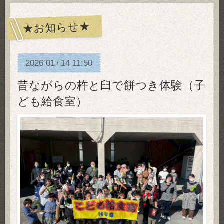
★お知らせ★
2026
01
14
11:50
/
昔ながらの杵と臼で餅つき体験（子
ども給食室）