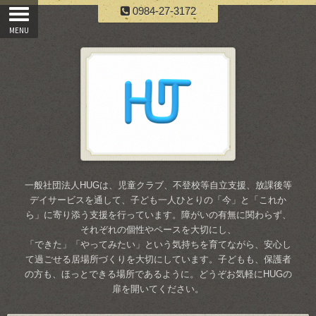
0984-27-3172
一般社団法人HUGは、児童クラブ、不登校等自立支援、放課後等
デイサービスを通して、子ども一人ひとりの「今」と「これか
ら」に寄り添う支援を行っています。障がいの有無に関わらず、
それぞれの個性やペースを大切にし、
「できた」「やってみたい」という気持ちを育てながら、安心し
て過ごせる居場所づくりを大切にしています。子どもも、保護者
の方も、ほっとできる場所であるように。どうぞお気軽にHUGの
扉を開いてください。