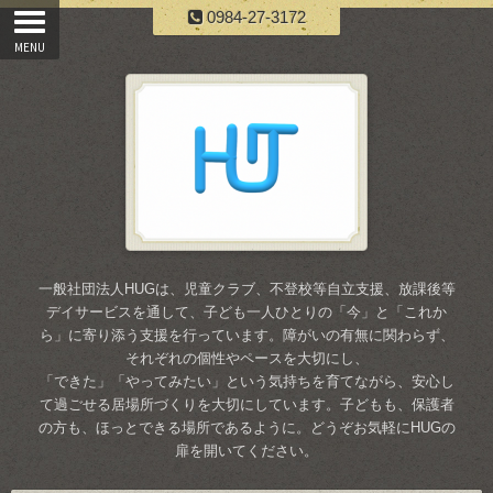
0984-27-3172
一般社団法人HUGは、児童クラブ、不登校等自立支援、放課後等
デイサービスを通して、子ども一人ひとりの「今」と「これか
ら」に寄り添う支援を行っています。障がいの有無に関わらず、
それぞれの個性やペースを大切にし、
「できた」「やってみたい」という気持ちを育てながら、安心し
て過ごせる居場所づくりを大切にしています。子どもも、保護者
の方も、ほっとできる場所であるように。どうぞお気軽にHUGの
扉を開いてください。