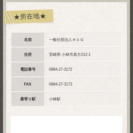
★所在地★
名前
一般社団法人ＨＵＧ
住所
宮崎県 小林市真方212-1
電話番号
0984-27-3172
FAX
0984-27-3173
最寄り駅
小林駅