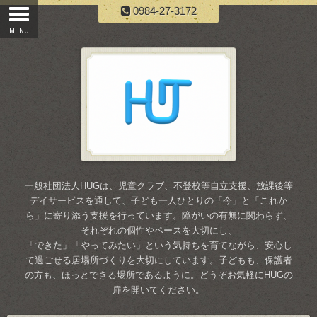
0984-27-3172
一般社団法人HUGは、児童クラブ、不登校等自立支援、放課後等
デイサービスを通して、子ども一人ひとりの「今」と「これか
ら」に寄り添う支援を行っています。障がいの有無に関わらず、
それぞれの個性やペースを大切にし、
「できた」「やってみたい」という気持ちを育てながら、安心し
て過ごせる居場所づくりを大切にしています。子どもも、保護者
の方も、ほっとできる場所であるように。どうぞお気軽にHUGの
扉を開いてください。