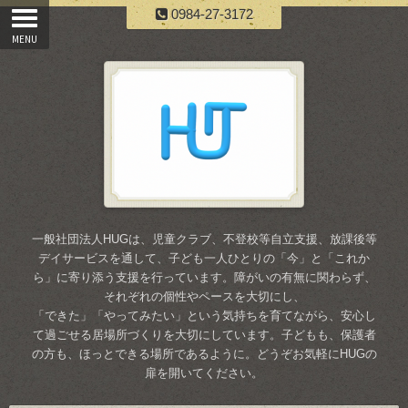
0984-27-3172
一般社団法人HUGは、児童クラブ、不登校等自立支援、放課後等
デイサービスを通して、子ども一人ひとりの「今」と「これか
ら」に寄り添う支援を行っています。障がいの有無に関わらず、
それぞれの個性やペースを大切にし、
「できた」「やってみたい」という気持ちを育てながら、安心し
て過ごせる居場所づくりを大切にしています。子どもも、保護者
の方も、ほっとできる場所であるように。どうぞお気軽にHUGの
扉を開いてください。